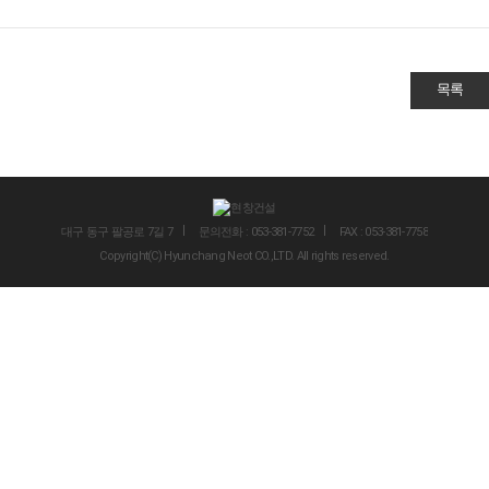
목록
대구 동구 팔공로 7길 7
문의전화 : 053-381-7752
FAX : 053-381-7758
Copyright(C) Hyunchang Neot CO.,LTD. All rights reserved.